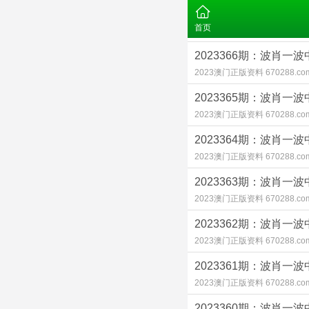
首页
2023366期：波肖一波
2023澳门正版资料 670288.co
2023365期：波肖一波
2023澳门正版资料 670288.co
2023364期：波肖一波
2023澳门正版资料 670288.co
2023363期：波肖一波
2023澳门正版资料 670288.co
2023362期：波肖一波
2023澳门正版资料 670288.co
2023361期：波肖一波
2023澳门正版资料 670288.co
2023360期：波肖一波