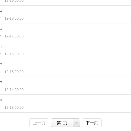
m
12-19 00:00
中
m
12-18 00:00
中
m
12-17 00:00
中
m
12-16 00:00
中
m
12-15 00:00
中
m
12-14 00:00
中
m
12-13 00:00
上一页
第1页
下一页