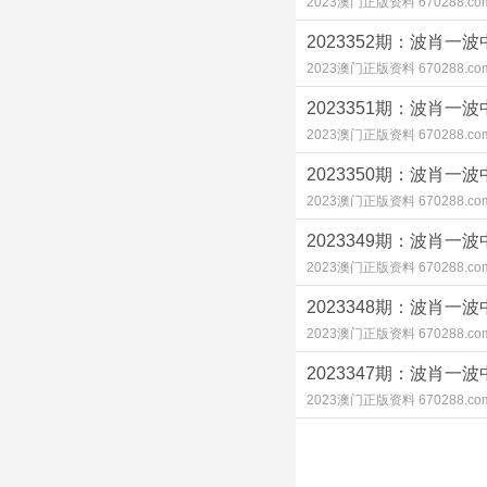
2023澳门正版资料 670288.co
2023352期：波肖一波
2023澳门正版资料 670288.co
2023351期：波肖一波
2023澳门正版资料 670288.co
2023350期：波肖一波
2023澳门正版资料 670288.co
2023349期：波肖一波
2023澳门正版资料 670288.co
2023348期：波肖一波
2023澳门正版资料 670288.co
2023347期：波肖一波
2023澳门正版资料 670288.co