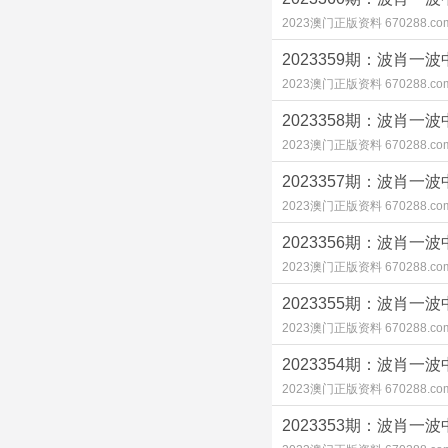
2023澳门正版资料 670288.co
2023359期：波肖一波
2023澳门正版资料 670288.co
2023358期：波肖一波
2023澳门正版资料 670288.co
2023357期：波肖一波
2023澳门正版资料 670288.co
2023356期：波肖一波
2023澳门正版资料 670288.co
2023355期：波肖一波
2023澳门正版资料 670288.co
2023354期：波肖一波
2023澳门正版资料 670288.co
2023353期：波肖一波